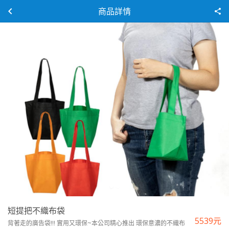
商品詳情
短提把不織布袋
5539
元
背著走的廣告袋!!! 實用又環保~本公司精心推出 環保意濃的不織布