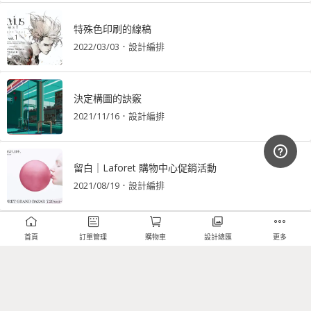
特殊色印刷的線稿
2022/03/03
．
設計編排
決定構圖的訣竅
2021/11/16
．
設計編排
留白｜Laforet 購物中心促銷活動
2021/08/19
．
設計編排
不要切斷單字｜標識設計
首頁
訂單管理
購物車
設計總匯
更多
2021/07/14
．
設計編排
「空格」與「留白」的重要性