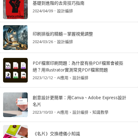
基礎到進階的去背技巧指南
2024/04/09
．
設計編排
印刷排版的精髓－掌握視覺調整
2024/03/26
．
設計編排
PDF檔案印刷問題：為什麼有些PDF檔案會被拒
絕？用Illustrator實測常見PDF檔案問題
2023/12/12
．
AI應用
設計編排
創意設計更簡單：用Canva、Adobe Express設計
名片
2023/10/03
．
AI應用
設計編排
知識教學
《名片》交換禮儀小知識