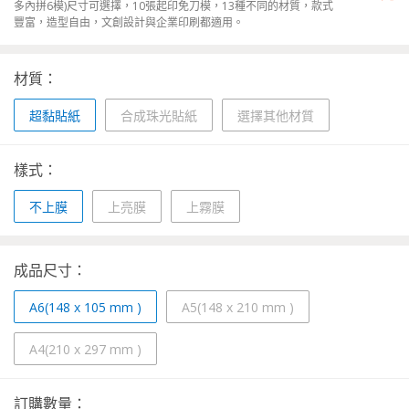
多內拼6模)尺寸可選擇，10張起印免刀模，13種不同的材質，款式
豐富，造型自由，文創設計與企業印刷都適用。
材質：
超黏貼紙
合成珠光貼紙
選擇其他材質
樣式：
不上膜
上亮膜
上霧膜
成品尺寸：
A6(148 x 105 mm )
A5(148 x 210 mm )
A4(210 x 297 mm )
訂購數量：