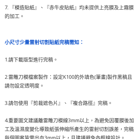
7. 『模造貼紙』、『赤牛皮貼紙』均未提供上亮膜及上霧膜
的加工。
小尺寸少量雷射切割貼紙完稿需知：
1.請下載版型進行完稿。
2.雷雕刀模檔案製作：設定K100的外填色(筆畫)製作黑稿且
請勿設定透明度。
3.請勿使用『剪裁遮色片』、『複合路徑』完稿。
4.重要圖文建議離雷雕刀模線3mm以上，為避免因覆膜後加
工及溫濕度變化導致紙張伸縮所產生的雷射切割誤差，完稿
每個圖案皆需出血3mm以上，且建議避免內框線設計。