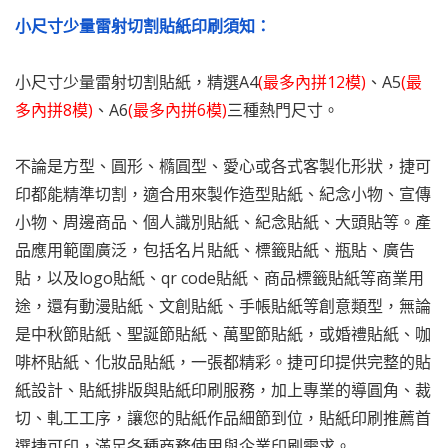
小尺寸少量雷射切割貼紙印刷須知：
小尺寸少量雷射切割貼紙，精選A4
(最多內拼12模)
、A5
(最
多內拼8模)
、A6
(最多內拼6模)
三種熱門尺寸。
不論是方型、圓形、橢圓型、愛心或各式客製化形狀，捷可
印都能精準切割，適合用來製作造型貼紙、紀念小物、宣傳
小物、周邊商品、個人識別貼紙、紀念貼紙、大頭貼等。產
品應用範圍廣泛，包括名片貼紙、標籤貼紙、瓶貼、廣告
貼，以及logo貼紙、qr code貼紙、商品標籤貼紙等商業用
途，還有動漫貼紙、文創貼紙、手帳貼紙等創意類型，無論
是中秋節貼紙、聖誕節貼紙、萬聖節貼紙，或婚禮貼紙、咖
啡杯貼紙、化妝品貼紙，一張都精彩。捷可印提供完整的貼
紙設計、貼紙排版與貼紙印刷服務，加上專業的導圓角、裁
切、軋工工序，讓您的貼紙作品細節到位，貼紙印刷推薦首
選捷可印，滿足各種商務使用與企業印刷需求。