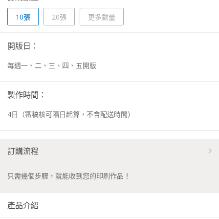
10張
20張
更多數量
開版日：
每週一、二、三、四、五開版
製作時間：
4
日
（審稿核可隔日起算，不含配送時間）
訂購流程
只需幾個步驟，就能收到您的印刷作品！
產品介紹