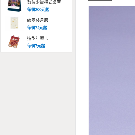
數位少量橫式桌曆
每
個
200
元起
線圈裝月曆
每
個
74
元起
造型年曆卡
每
個
7
元起