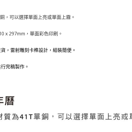
T單銅，可以選擇單面上亮或單面上霧。
10 x 297mm，單面彩色印刷。
式交貨，雷射雕刻卡榫設計，組裝簡便。
進行完稿製作。