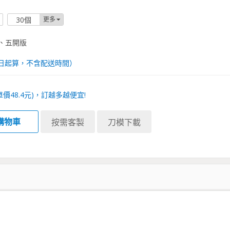
30個
更多
、五開版
日起算，不含配送時間）
單價
48.4
元)，訂越多越便宜!
購物車
按需客製
刀模下載