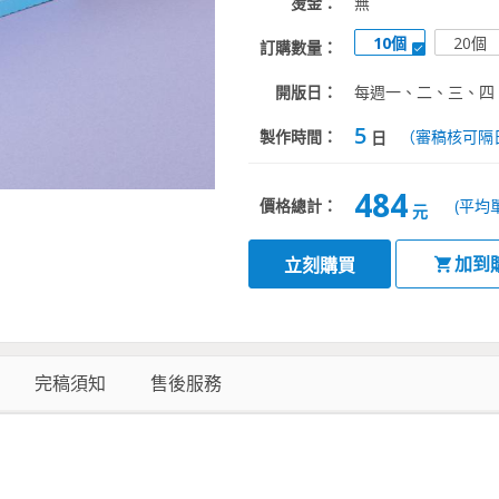
燙金：
無
10個
20個
訂購數量：
開版日：
每週一、二、三、四
5
製作時間：
（審稿核可隔
日
484
價格總計：
(平均
元
加到
立刻購買
完稿須知
售後服務