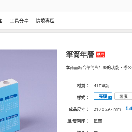
箱
工具分享
情境專區
筆筒年曆
熱門
本商品結合筆筒與年曆的功能，辦公
材質：
41T單銅
亮膜
霧膜
樣式：
出
成品尺寸：
210 x 297 mm
單/雙列印：
單面