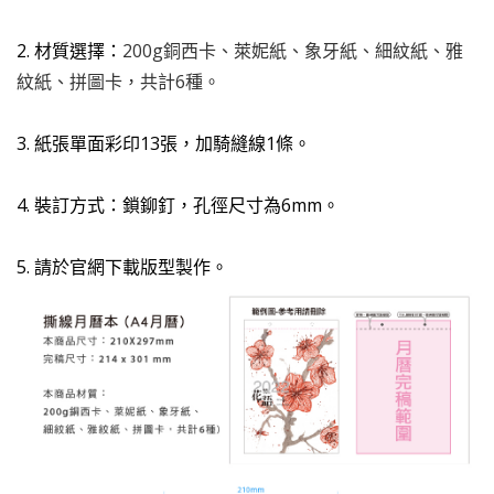
2. 材質選擇：
200g銅西卡、萊妮紙、象牙紙、細紋紙、雅
紋紙、拼圖卡，共計6種。
3. 紙張單面彩印13張，加騎縫線1條。
4. 裝訂方式：鎖鉚釘，孔徑尺寸為6mm。
5. 請於官網下載版型製作。