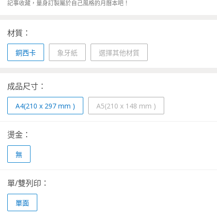
記事收藏，量身訂製屬於自己風格的月曆本吧！
材質：
銅西卡
象牙紙
選擇其他材質
成品尺寸：
A4(210 x 297 mm )
A5(210 x 148 mm )
燙金：
無
單/雙列印：
單面