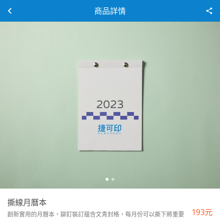
商品詳情
撕線月曆本
193
元
創新實用的月曆本，鉚釘裝訂蘊含文青封格，每月份可以撕下將重要