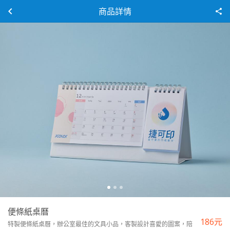
商品詳情
便條紙桌曆
186
元
特製便條紙桌曆，辦公室最佳的文具小品，客製設計喜愛的圖案，陪