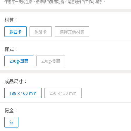
伴您每一天的生活，便條紙的實用功能，是您最好的工作小幫手。
材質：
銅西卡
象牙卡
選擇其他材質
樣式：
200g-單面
200g-雙面
成品尺寸：
188 x 160 mm
250 x 130 mm
燙金：
無