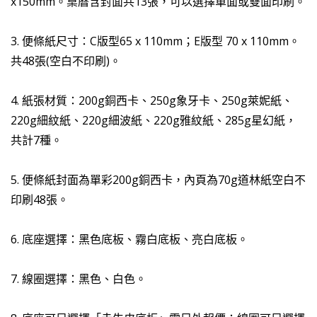
x150mm。桌曆含封面共13張，可以選擇單面或雙面印刷。
3. 便條紙尺寸：C版型65 x 110mm；E版型 70 x 110mm。
共48張(空白不印刷)。
4. 紙張材質：200g銅西卡、250g象牙卡、250g萊妮紙、
220g細紋紙、220g細波紙、220g雅紋紙、285g星幻紙，
共計7種。
5. 便條紙封面為單彩200g銅西卡，內頁為70g道林紙空白不
印刷48張。
6. 底座選擇：黑色底板、霧白底板、亮白底板。
7. 線圈選擇：黑色、白色。