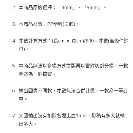
本商品厚度選擇：「3mm」、「5mm」。
本商品材質：PP塑料(白底)。
才數計算方式：(長cm ｘ 寬cm)/900＝才數(無條件進
位)。
本商品無法以多模方式拼版再以雷射切割分模，一款
圖案為一個檔案。
輸出圖像不同款，才數無法合併計價，一款為一筆訂
單。
大圖輸出沒有扣除各邊出血1mm，發稿有多大就輸
出多大。