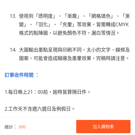
使用到「透明度」、「漸層」、「網格填色」、「漸
變」、「羽化」、「充暈」等效果，皆需轉成CMYK
格式的點陣圖，以避免顏色不符，漏白等情況。
大圖輸出墨點呈現與印刷不同，太小的文字、線條及
圖案，可能會造成糊邊及墨暈效果，完稿時請注意。
訂單收件時間 ：
1.每日晚上21：00前，逾時皆算隔日件。
2.工作天不含週六週日及例假日。
加入購物車
總計：
300
首頁
訂單管理
購物車
設計總匯
更多