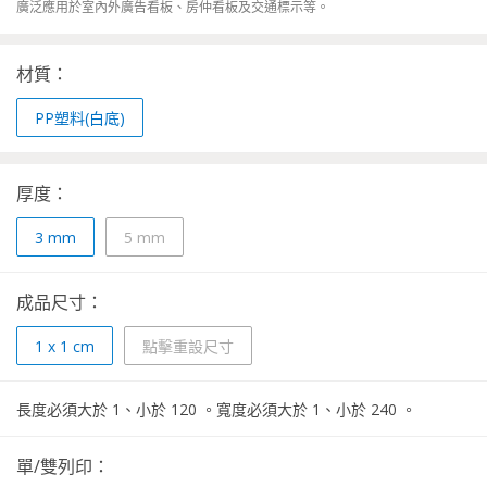
廣泛應用於室內外廣告看板、房仲看板及交通標示等。
材質：
PP塑料(白底)
厚度：
3
mm
5
mm
成品尺寸：
1
x
1
cm
點擊重設尺寸
長度必須大於
1
、小於
120
。
寬度必須大於
1
、小於
240
。
單/雙列印：