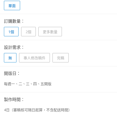
單面
訂購數量：
1個
2個
更多數量
設計需求：
無
專人修改稿件
完稿
開版日：
每週一、二、三、四、五開版
製作時間：
4
日
（審稿核可隔日起算，不含配送時間）