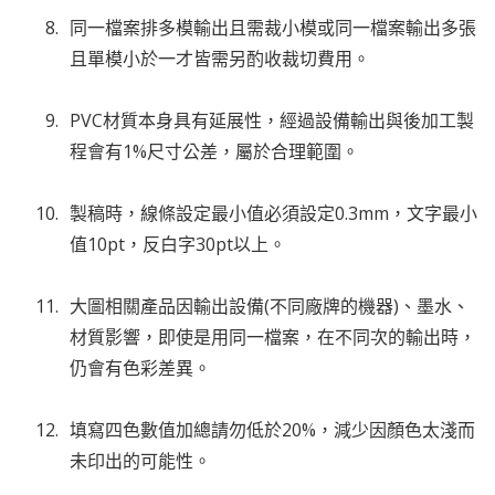
同一檔案排多模輸出且需裁小模或同一檔案輸出多張
且單模小於一才皆需另酌收裁切費用。
PVC材質本身具有延展性，經過設備輸出與後加工製
程會有1%尺寸公差，屬於合理範圍。
製稿時，線條設定最小值必須設定0.3mm，文字最小
值10pt，反白字30pt以上。
大圖相關產品因輸出設備(不同廠牌的機器)、墨水、
材質影響，即使是用同一檔案，在不同次的輸出時，
仍會有色彩差異。
填寫四色數值加總請勿低於20%，減少因顏色太淺而
未印出的可能性。