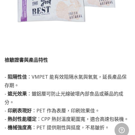
檢驗證書與產品特性
-
阻隔性佳
：VMPET 能有效阻隔水氣與氧氣，延長產品保
存期。
-
遮光效果
：鍍鋁層可防止光線破壞內部食品或藥品的成
分。
-
印刷表現好
：PET 作為表層，印刷效果佳。
-
熱封性能穩定
：CPP 熱封溫度範圍寬，適合高速包裝機。
-
機械強度高
：PET 提供剛性與挺度，不易皺折。