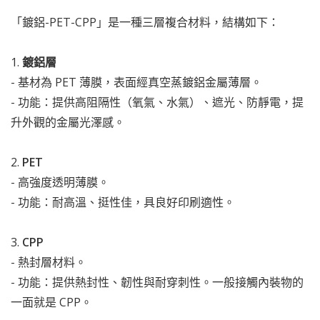
「鍍鋁-PET-CPP」是一種三層複合材料，結構如下：
1.
鍍鋁層
- 基材為 PET 薄膜，表面經真空蒸鍍鋁金屬薄層。
- 功能：提供高阻隔性（氧氣、水氣）、遮光、防靜電，提
升外觀的金屬光澤感。
2.
PET
- 高強度透明薄膜。
- 功能：耐高溫、挺性佳，具良好印刷適性。
3.
CPP
- 熱封層材料。
- 功能：提供熱封性、韌性與耐穿刺性。一般接觸內裝物的
一面就是 CPP。