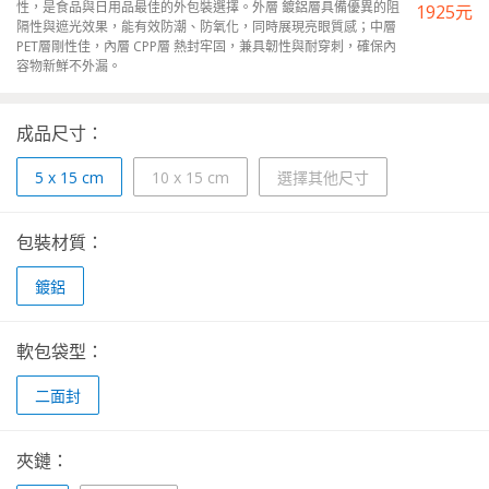
性，是食品與日用品最佳的外包裝選擇。外層 鍍鋁層具備優異的阻
1925
元
隔性與遮光效果，能有效防潮、防氧化，同時展現亮眼質感；中層
PET層剛性佳，內層 CPP層 熱封牢固，兼具韌性與耐穿刺，確保內
容物新鮮不外漏。
成品尺寸：
5 x 15 cm
10 x 15 cm
選擇其他尺寸
包裝材質：
鍍鋁
軟包袋型：
二面封
夾鏈：