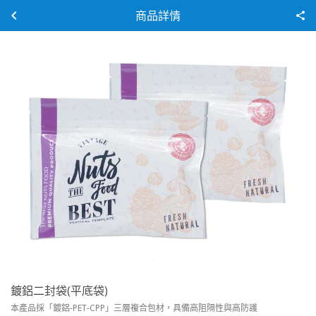
商品詳情
鍍鋁二封袋(平底袋)
本產品採「鍍鋁-PET-CPP」三層複合包材，具備高阻隔性與高防護