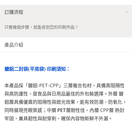
訂購流程
只需幾個步驟，就能收到您的印刷作品！
產品介紹
鍍鋁二封袋(平底袋) 印刷須知：
本產品採「鍍鋁-PET-CPP」三層複合包材，具備高阻隔性
與高防護性，是食品與日用品最佳的外包裝選擇。外層 鍍
鋁層具備優異的阻隔性與遮光效果，能有效防潮、防氧化，
同時展現亮眼質感；中層
PET
層剛性佳，內層 CPP層 熱封
牢固，兼具韌性與耐穿刺，確保內容物新鮮不外漏。