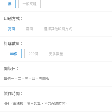
無
一般夾鏈
印刷方式：
亮面
霧面
選擇其他印刷方式
訂購數量：
100個
200個
更多數量
開版日：
每週一、二、三、四、五開版
製作時間：
4
日
（審稿核可隔日起算，不含配送時間）