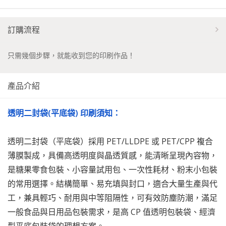
訂購流程
只需幾個步驟，就能收到您的印刷作品！
產品介紹
透明二封袋(平底袋) 印刷須知：
透明二封袋（平底袋）採用 PET/LLDPE 或 PET/CPP 複合
薄膜製成，具備高透明度與晶透質感，能清晰呈現內容物，
是糖果零食包裝、小容量試用包、一次性耗材、粉末小包裝
的常用選擇。結構簡單、易充填與封口，適合大量生產與代
工，兼具輕巧、耐用與中等阻隔性，可有效防塵防潮，滿足
一般食品與日用品包裝需求，是高 CP 值透明包裝袋、經濟