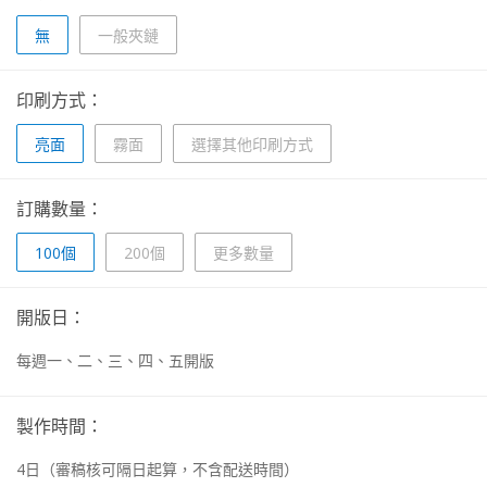
無
一般夾鏈
印刷方式：
亮面
霧面
選擇其他印刷方式
訂購數量：
100個
200個
更多數量
開版日：
每週一、二、三、四、五開版
製作時間：
4
日
（審稿核可隔日起算，不含配送時間）