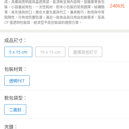
成，具備高透明度與晶透質感，能清晰呈現內容物，是糖果零食包
2406
元
裝、小容量試用包、一次性耗材、粉末小包裝的常用選擇。結構簡
單、易充填與封口，適合大量生產與代工，兼具輕巧、耐用與中等
阻隔性，可有效防塵防潮，滿足一般食品與日用品包裝需求，是高
CP 值透明包裝袋、經濟型平底包裝袋的理想方案。
成品尺寸：
5 x 15 cm
10 x 15 cm
選擇其他尺寸
包裝材質：
透明PET
軟包袋型：
二面封
夾鏈：