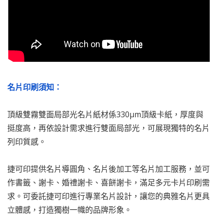
名片印刷須知：
頂級雙霧雙面局部光名片紙材係330µm頂級卡紙，厚度與
挺度高，再依設計需求進行雙面局部光，可展現獨特的名片
列印質感。
捷可印提供名片導圓角、名片後加工等名片加工服務，並可
作書籤、謝卡、婚禮謝卡、喜餅謝卡，滿足多元卡片印刷需
求。可委託捷可印進行專業名片設計，讓您的典雅名片更具
立體感，打造獨樹一幟的品牌形象。