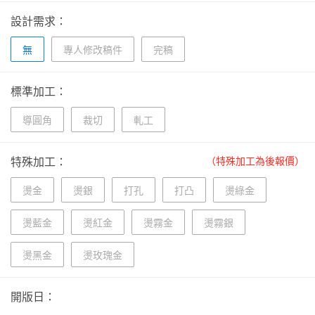
設計需求：
無
專人修改稿件
完稿
標準加工：
導圓角
裁切
軋工
特殊加工：
（特殊加工為後報價）
燙金
燙銀
打孔
打凸
燙綠金
燙藍金
燙紅金
燙霧金
燙霧銀
燙黑金
燙玫瑰金
開版日：