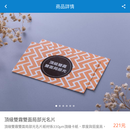
商品詳情
頂級雙霧雙面局部光名片
221
元
頂級雙霧雙面局部光名片紙材係330µm頂級卡紙，厚度與挺度高，