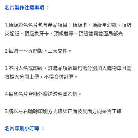
名片製作注意事項 ：
1.頂級彩色名片包含產品項目：頂級卡、頂級星幻紙、頂級
萊妮紙、頂級象牙卡、頂級雙霧、頂級雙霧雙面局部光
2.每週一～五開版，三天交件。
3.不同人名或印紋，訂購品項數量均需分別加入購物車且需
將檔案分開上傳，不得合併計算。
4.每盒名片皆額外贈送透明盒乙個。
5.請以左右輪轉印刷方式確認正面及反面方向是否正確
名片印刷小叮嚀 ：