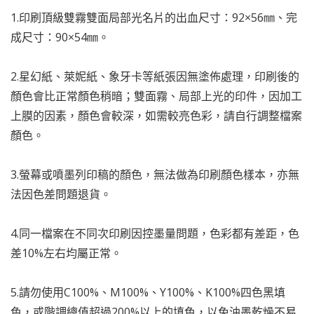
1.印刷頂級雙霧雙面局部光名片的出血尺寸：92×56㎜、完
成尺寸：90×54㎜。
2.星幻紙、萊妮紙、象牙卡等紙張因無塗佈處理，印刷後的
顏色會比正常顏色稍暗；雙面霧、局部上光的印件，因加工
上膜的因素，顏色會較深，如需較亮色彩，請自行調整檔案
顏色。
3.螢幕或噴墨列印稿的顏色，無法做為印刷顏色樣本，亦無
法因色差問題退貨。
4.同一檔案在不同次印刷因控墨量問題，色彩都有差距，色
差10%左右均屬正常。
5.請勿使用C100%、M100%、Y100%、K100%四色黑填
色，或階調總值超過200%以上的填色，以免油墨乾燥不易