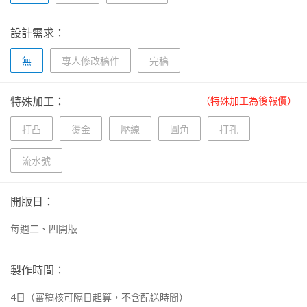
設計需求：
無
專人修改稿件
完稿
特殊加工：
（特殊加工為後報價）
打凸
燙金
壓線
圓角
打孔
流水號
開版日：
每週二、四開版
製作時間：
4
日
（審稿核可隔日起算，不含配送時間）