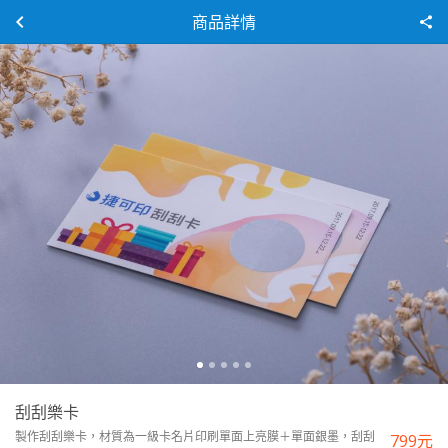
商品詳情
刮刮樂卡
製作刮刮樂卡，材質為一級卡名片印刷單面上亮膜＋單面銀墨，刮刮
799
元