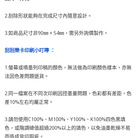
2.刮除形狀能夠在完成尺寸內隨意設計。
3.如商品尺寸非90㎜ × 54㎜，需另外詢價製作。
刮刮樂卡印刷小叮嚀 ：
1.螢幕或噴墨列印稿的顏色，無法做為印刷顏色樣本，亦無
法因色差問題退貨。
2.同一檔案在不同次印刷因控墨量問題，色彩都有差距，色
差10%左右均屬正常。
3.請勿使用C100%、M100%、Y100%、K100%四色黑填
色，或階調總值超過200%以上的填色，以免油墨乾燥不易
而造成背印瑕疵。