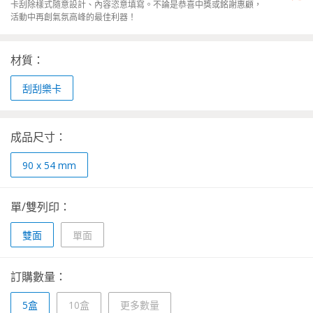
卡刮除樣式隨意設計、內容恣意填寫。不論是恭喜中獎或銘謝惠顧，
活動中再創氣氛高峰的最佳利器！
材質：
刮刮樂卡
成品尺寸：
90 x 54 mm
單/雙列印：
雙面
單面
訂購數量：
5盒
10盒
更多數量