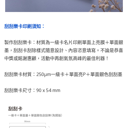
刮刮樂卡印刷須知：
製作刮刮樂卡：材質為一級卡名片印刷單面上亮膜＋單面銀
墨，刮刮卡刮除樣式隨意設計、內容恣意填寫。不論是恭喜
中獎或銘謝惠顧，活動中再創氣氛高峰的最佳利器！
刮刮樂卡材質：250µm一級卡＋單面亮P＋單面銀色刮刮墨
刮刮樂卡尺寸：90 x 54 mm