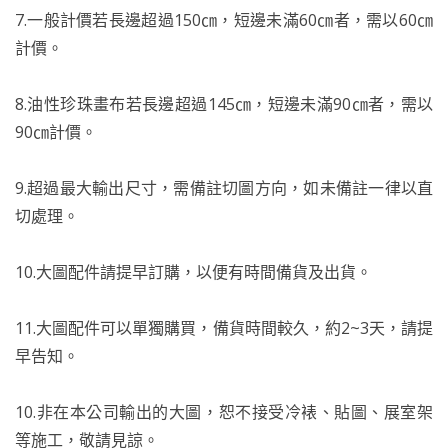
7.一般計價若長邊超過150㎝，短邊未滿60㎝者，需以60㎝
計價。
8.油性珍珠畫布若長邊超過145㎝，短邊未滿90㎝者，需以
90㎝計價。
9.超過最大輸出尺寸，需備註切圖方向，如未備註一律以直
切處理。
10.大圖配件請提早訂購，以便有時間備貨及出貨。
11.大圖配件可以單獨購買，備貨時間較久，約2~3天，請提
早告知。
10.非在本公司輸出的大圖，恕不接受冷裱、貼圖、展室架
等施工，敬請見諒。