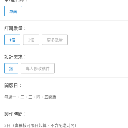
單面
訂購數量：
1個
2個
更多數量
設計需求：
無
專人修改稿件
開版日：
每週一、二、三、四、五開版
製作時間：
3
日
（審稿核可隔日起算，不含配送時間）