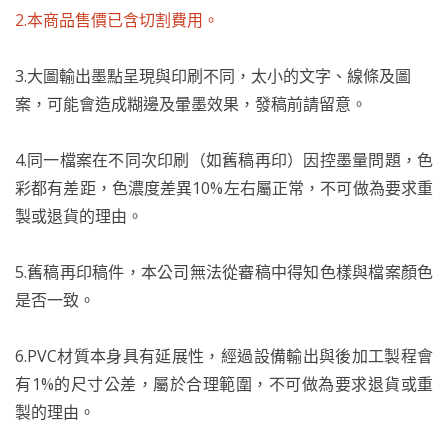
2.本商品售價已含切割費用。
3.大圖輸出墨點呈現與印刷不同，太小的文字、線條及圖
案，可能會造成糊邊及暈墨效果，發稿前請留意。
4.同一檔案在不同次印刷（如舊稿再印）因控墨量問題，色
彩都有差距，色濃度差異10%左右屬正常，不可做為要求重
製或退貨的理由。
5.舊稿再印稿件，本公司無法從審稿中得知色樣與檔案顏色
是否一致。
6.PVC材質本身具有延展性，經過設備輸出與後加工製程會
有1%的尺寸公差，屬於合理範圍，不可做為要求退貨或重
製的理由。