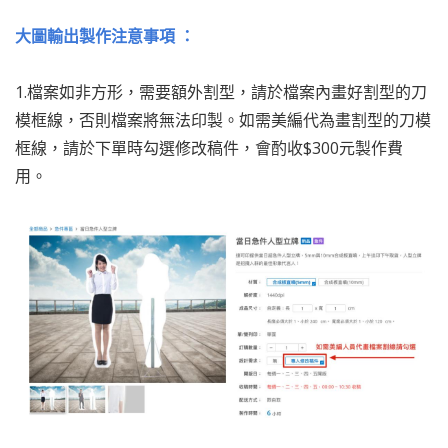
大圖輸出製作注意事項 ：
1.
檔案如非方形，需要額外割型，請於檔案內畫好割型的刀
模框線，否則檔案將無法印製。如需美編代為畫割型的刀模
框線，請於下單時勾選修改稿件，會酌收$300元製作費
用。