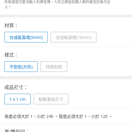
形象還是可愛活動人形牌宣傳，人形立牌是招攬人群的最佳形象代言
人！
材質：
合成板直噴(5mm)
合成板直噴(10mm)
樣式：
不割型(方形)
特殊割型
成品尺寸：
1
x
1
cm
點擊重設尺寸
長度必須大於
1
、小於
240
。
寬度必須大於
1
、小於
120
。
單/雙列印：