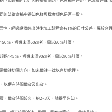
印刷（如舊稿再印）因控墨量問題，色彩都有差距，色濃度差異1
公司無法從審稿中得知色樣與檔案顏色是否一致。
有延展性，經過設備輸出與後加工製程會有1%的尺寸公差，屬於
150㎝，短邊未滿60㎝者，需以60㎝計價。
超過145㎝，短邊未滿90㎝者，需以90㎝計價。
，需備註切圖方向，如未備註一律以直切處理。
購，以便有時間備貨及出貨。
購買，備貨時間較久，約2~3天，請提早告知。