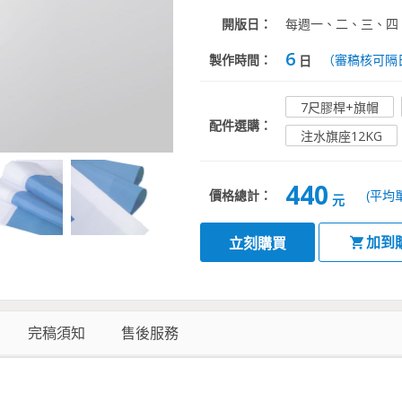
開版日：
每週一、二、三、四
6
製作時間：
（審稿核可隔
日
7尺膠桿+旗帽
配件選購：
注水旗座12KG
440
價格總計：
(平均
元
加到
立刻購買
完稿須知
售後服務