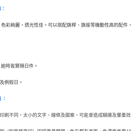
知：
，色彩絢麗，透光性佳。可以搭配旗桿、旗座等機動性高的配件
前，逾時皆算隔日件。
日及例假日。
 ：
與印刷不同，太小的文字、線條及圖案，可能會造成糊邊及暈墨