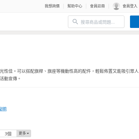
我想詢價
幫助中心
會員註冊
會員登入
光性佳。可以搭配旗桿、旗座等機動性高的配件，輕鬆佈置又能吸引眾人
活動宣傳。
說明
3個
更多