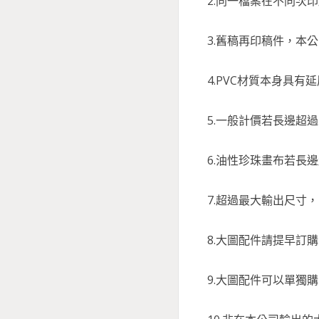
2.同一檔案在不同次
3.舊稿再印稿件，本
4.PVC材質本身具
5.一般計價若長邊超過
6.油性珍珠畫布若長邊
7.超過最大輸出尺寸
8.大圖配件請提早訂
9.大圖配件可以單獨