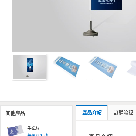
產品介紹
訂購流程
其他產品
手拿旗
每
個
250
元起