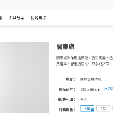
箱
工具分享
情境專區
關東旗
關東旗製作用途廣泛，色彩絢麗，透
用選舉、營造機關文化形象或店面、
材質：
熱昇華雙透布
出血
成品尺寸：
150 x 60 cm
單/雙列印：
單面
1個
2個
訂購數量：