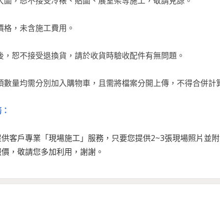
的大圖，恕不接受冷裱、貼圖、展室架等施工，敬請見諒。
的價格，未含施工費用。
出後，恕不接受退換貨，請於收貨時驗收配件有無問題。
品項數量均需分別加入購物車，且需將檔案分開上傳，不得合併計
務：
提供客戶專業「現場施工」服務，只要您提供2~3張現場照片並
報價，敬請您多加利用，謝謝。