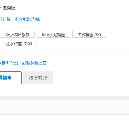
、五開版
日起算，不含配送時間）
7尺木桿+旗帽
6Kg水泥旗座
注水旗座7KG
注水旗座17KG
單價
440
元)，訂越多越便宜!
購物車
按需客製