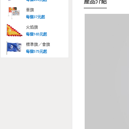
產品介紹
車旗
每
個
37
元起
火焰旗
每
個
165
元起
標準旗／會旗
每
個
575
元起