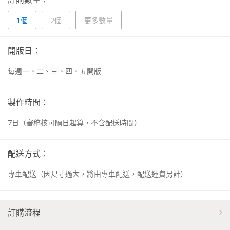
1個
2個
更多數量
開版日：
每週一、二、三、四、五開版
製作時間：
7
日
（審稿核可隔日起算，不含配送時間）
配送方式：
專車配送（因尺寸過大，將由專車配送，配送運費另計）
訂購流程