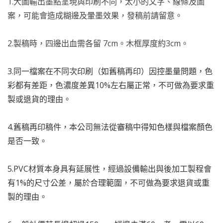
1.大圖輸出墨點呈現與印刷不同，太小的文字、線條及圖
案，可能會造成糊邊及暈墨效果，發稿前請留意。
2.製稿時，四邊出血需各留 7cm。木框厚度約3cm。
3.
同一檔案在不同次印刷（如舊稿再印）因控墨量問題，色
彩都有差距，色濃度差異10%左右屬正常，不可做為要求重
製或退貨的理由。
4.
舊稿再印稿件，本公司無法從審稿中得知色樣與檔案顏色
是否一致。
5.
PVC材質本身具有延展性，經過設備輸出與後加工製程會
有1%的尺寸公差，屬於合理範圍，不可做為要求退貨或重
製的理由。