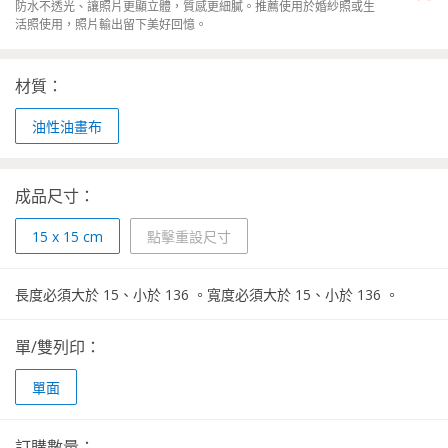
防水不透光、讓照片更顯立體，質感更細膩。推薦使用於婚紗照或生
活照使用，照片輸出留下美好回憶。
材質：
油性油畫布
成品尺寸：
15
x
15
cm
點擊重設尺寸
長度必須大於
15
、小於
136
。
寬度必須大於
15
、小於
136
。
單/雙列印：
單面
訂購數量：