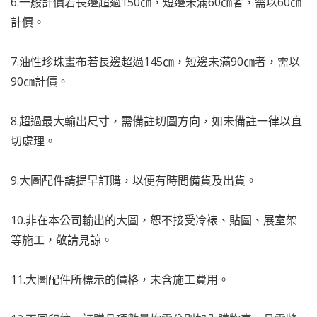
6.
一般計價若長邊超過150㎝，短邊未滿60㎝者，需以60㎝
計價。
7.
油性珍珠畫布若長邊超過145㎝，短邊未滿90㎝者，需以
90㎝計價。
8.
超過最大輸出尺寸，需備註切圖方向，如未備註一律以直
切處理。
9.
大圖配件請提早訂購，以便有時間備貨及出貨。
10.非在本公司輸出的大圖，恕不接受冷裱、貼圖、展室架
等施工，敬請見諒。
11.大圖配件所標示的價格，未含施工費用。