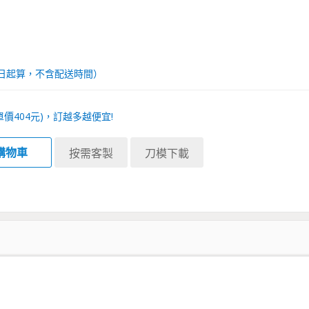
日起算，不含配送時間）
單價
404
元)，訂越多越便宜!
購物車
按需客製
刀模下載