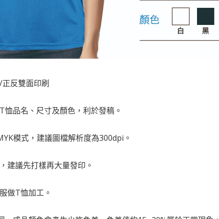
面/正反雙面印刷
註T恤品名、尺寸及顏色，利於發稿。
MYK模式，建議圖檔解析度為300dpi。
時，建議先打樣再大量發印。
衣服做T恤加工。