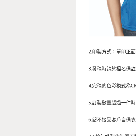
2.印製方式：單印正
3.發稿時請於檔名備
4.完稿的色彩模式為C
5.訂製數量超過一件
6.恕不接受客戶自備