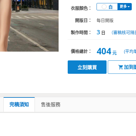
白
更多
衣服顏色：
開版日：
每日開版
3
製作時間：
（審稿核可隔
日
404
價格總計：
(平均
元
加到
立刻購買
完稿須知
售後服務