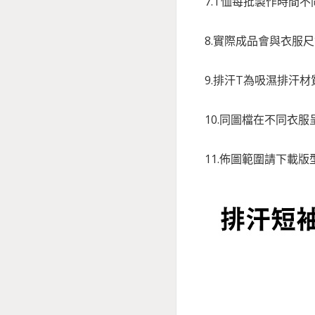
7.T恤每批製作時間
8.實際成品會與衣服
9.排汗T為吸濕排汗
10.同圖檔在不同衣
11.佈圖範圍請下載