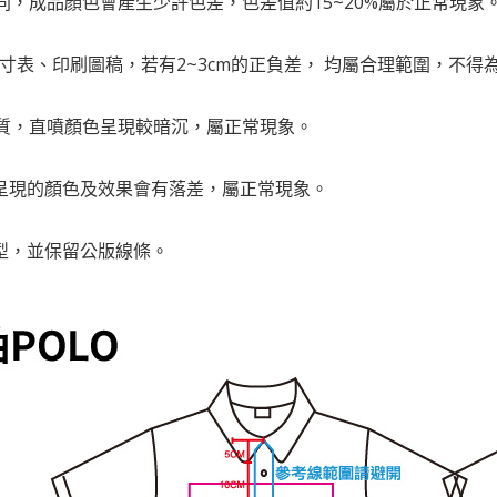
不同，成品顏色會產生少許色差，色差值約15~20%屬於正常現象
尺寸表、印刷圖稿，若有2~3cm的正負差， 均屬合理範圍，不得
材質，直噴顏色呈現較暗沉，屬正常現象。
服呈現的顏色及效果會有落差，屬正常現象。
版型，並保留公版線條。