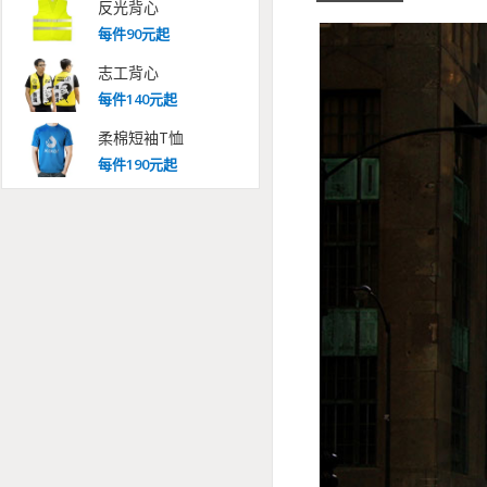
反光背心
每
件
90
元起
志工背心
每
件
140
元起
柔棉短袖T恤
每
件
190
元起