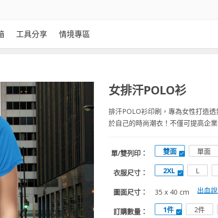
箱
工具分享
情境專區
女排汗POLO衫
排汗POLO衫印刷，專為女性打造
於自己的時尚潮衣！不僅可提高企業
雙面
單面
單/雙列印：
2XL
L
衣服尺寸：
出血說
圖面尺寸：
35 x 40 cm
1件
2件
訂購數量：