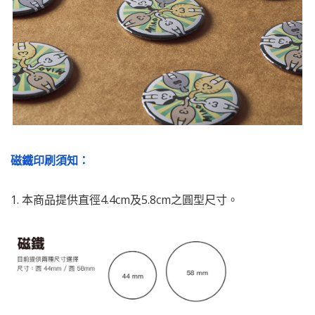
磁鐵印刷須知：
1. 本商品提供直徑4.4cm及5.8cm之圓型尺寸。