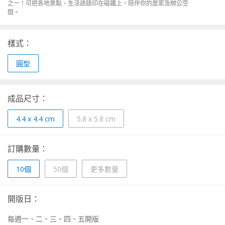
之一！可把各地景點、生活語錄印在磁鐵上，陪伴你的居家及辦公空
間。
樣式：
圓型
成品尺寸：
4.4 x 4.4 cm
5.8 x 5.8 cm
訂購數量：
10個
50個
更多數量
開版日：
每週一、二、三、四、五開版