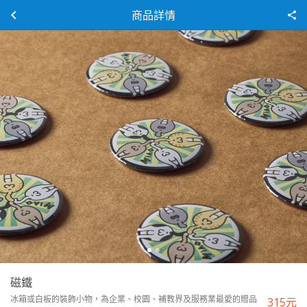
商品詳情
磁鐵
冰箱或白板的裝飾小物，為企業、校園、補教界及服務業最愛的贈品
315
元