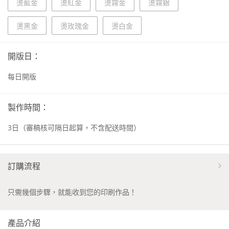
燙藍金
燙紅金
燙霧金
燙霧銀
燙黑金
燙玫瑰金
燙白金
開版日：
每日開版
製作時間：
3
日
（審稿核可隔日起算，不含配送時間）
訂購流程
只需幾個步驟，就能收到您的印刷作品！
產品介紹