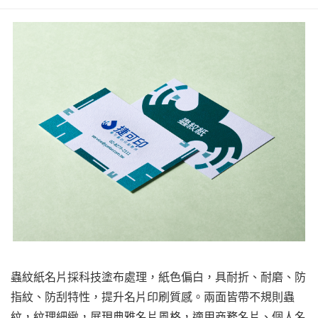
蟲紋紙名片採科技塗布處理，紙色偏白，具耐折、耐磨、防
指紋、防刮特性，提升名片印刷質感。兩面皆帶不規則蟲
紋，紋理細緻，展現典雅名片風格，適用商務名片、個人名