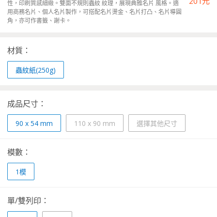
201
元
性，印刷質感細緻。雙面不規則蟲紋 紋理，展現典雅名片 風格。適
用商務名片、個人名片製作，可搭配名片燙金、名片打凸、名片導圓
角，亦可作書籤、謝卡。
材質：
蟲紋紙(250g)
成品尺寸：
90 x 54 mm
110 x 90 mm
選擇其他尺寸
模數：
1
模
單/雙列印：