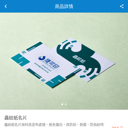
商品詳情
蟲紋紙名片
蟲紋紙名片採科技塗布處理，紙色偏白，具防刮、耐磨、防指紋特