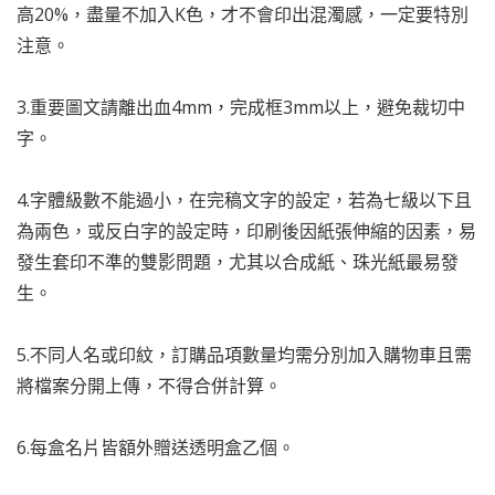
高20%，盡量不加入K色，才不會印出混濁感，一定要特別
注意。
3.重要圖文請離出血4mm，完成框3mm以上，避免裁切中
字。
4.字體級數不能過小，在完稿文字的設定，若為七級以下且
為兩色，或反白字的設定時，印刷後因紙張伸縮的因素，易
發生套印不準的雙影問題，尤其以合成紙、珠光紙最易發
生。
5.不同人名或印紋，訂購品項數量均需分別加入購物車且需
將檔案分開上傳，不得合併計算。
6.每盒名片皆額外贈送透明盒乙個。