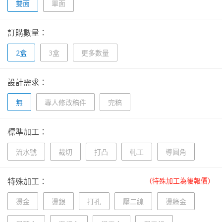
雙面
單面
訂購數量：
2盒
3盒
更多數量
設計需求：
無
專人修改稿件
完稿
標準加工：
流水號
裁切
打凸
軋工
導圓角
特殊加工：
（特殊加工為後報價）
燙金
燙銀
打孔
壓二線
燙綠金