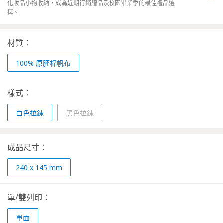
化妝品小物收納，成為近期行銷贈品及校園畢業季的最佳禮品選
擇。
材質：
100% 原胚棉帆布
樣式：
白色拉鍊
黑色拉鍊
成品尺寸：
240 x 145 mm
單/雙列印：
單面