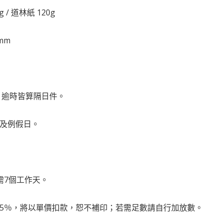
/ 道林紙 120g
mm
前，逾時皆算隔日件。
日及例假日。
需7個工作天。
量5％，將以單價扣款，恕不補印；若需足數請自行加放數。