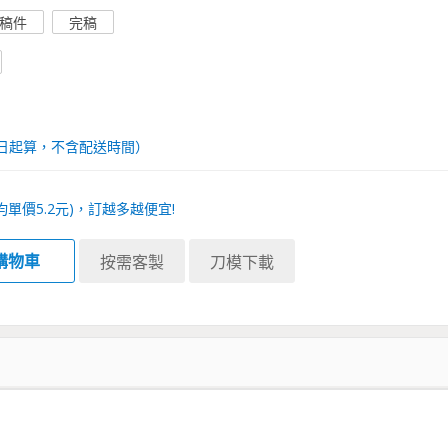
稿件
完稿
日起算，不含配送時間）
均單價
5.2
元)，訂越多越便宜!
購物車
按需客製
刀模下載