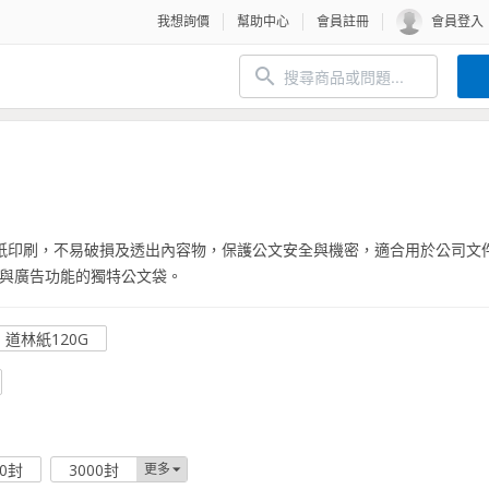
我想詢價
幫助中心
會員註冊
會員登入
林紙印刷，不易破損及透出內容物，保護公文安全與機密，適合用於公司文
與廣告功能的獨特公文袋。
道林紙120G
00封
3000封
更多