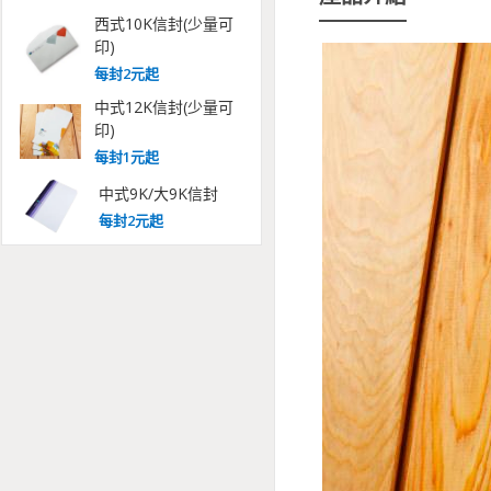
西式10K信封(少量可
印)
每
封
2
元起
中式12K信封(少量可
印)
每
封
1
元起
中式9K/大9K信封
每
封
2
元起