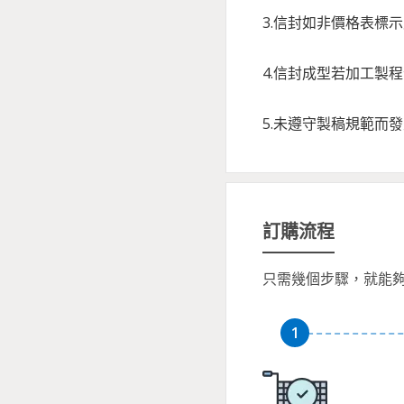
3.信封如非價格表標
4.信封成型若加工製
5.未遵守製稿規範而
訂購流程
只需幾個步驟，就能