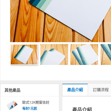
產品介紹
訂購流程
其他產品
歐式12K開窗信封
每
封
1
元起
產品介紹