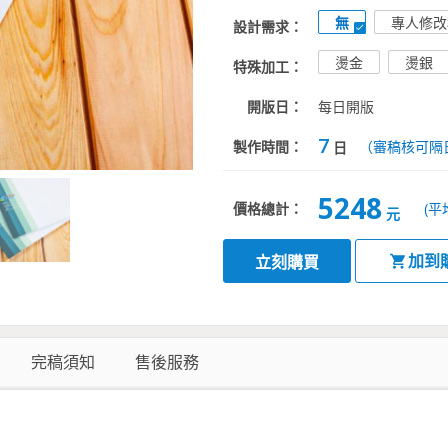
無
專人修改
設計需求：
燙金
燙銀
特殊加工：
開版日：
每日開版
7
製作時間：
（審稿核可隔
日
5248
價格總計：
(平
元
加到
立刻購買
完稿須知
售後服務