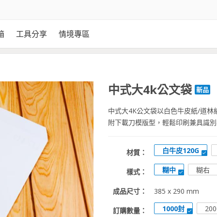
箱
工具分享
情境專區
中式大4k公文袋
新品
中式大4K公文袋以白色牛皮紙/道
附下載刀模版型，輕鬆印刷兼具識別
白牛皮120G
材質：
糊中
糊右
樣式：
成品尺寸：
385 x 290 mm
1000封
20
訂購數量：