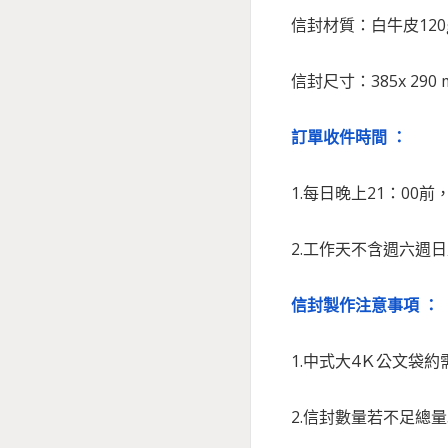
信封材質：白牛皮120g 
信封尺寸：385x 290 
訂單收件時間 ：
1.每日晚上21：00
2.工作天不含週六週
信封製作注意事項 ：
1.中式大4Ｋ公文袋約
2.信封數量若不足總