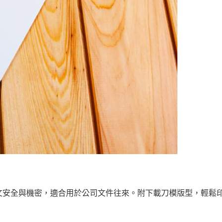
護公文安全與機密，適合用於公司文件往來。附下載刀模版型，輕鬆