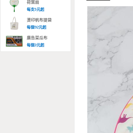
荷葉扇
每
支
5
元起
燙印帆布提袋
每
個
92
元起
廣告菜瓜布
每
個
3
元起