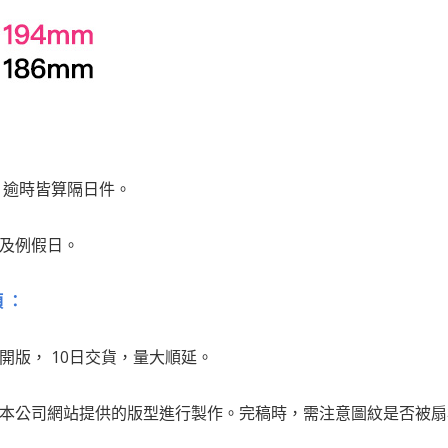
前，逾時皆算隔日件。
日及例假日。
 ：
開版， 10日交貨，量大順延。
用本公司網站提供的版型進行製作。完稿時，需注意圖紋是否被