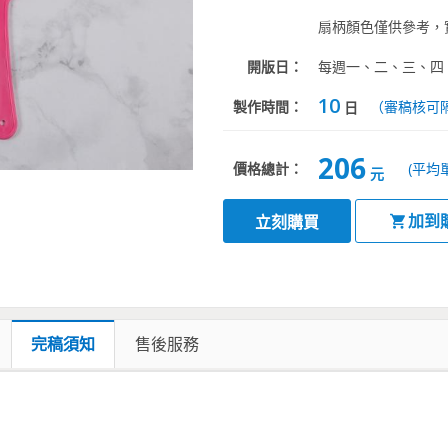
扇柄顏色僅供參考，
開版日：
每週一、二、三、四
10
製作時間：
（審稿核可
日
206
價格總計：
(平均
元
加到
立刻購買
完稿須知
售後服務