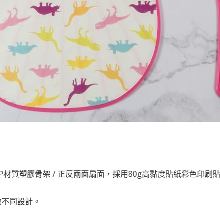
P材質塑膠骨架 / 正反兩面扇面，採用80g高黏度貼紙彩色印刷
做不同設計。