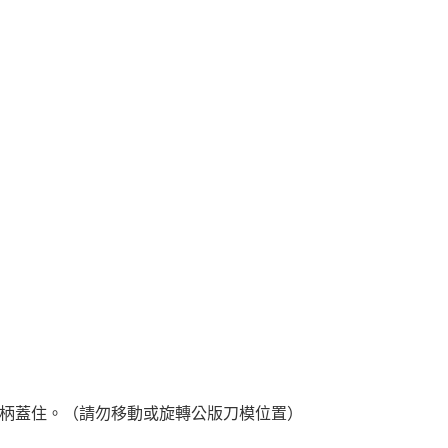
扇柄蓋住。（請勿移動或旋轉公版刀模位置）