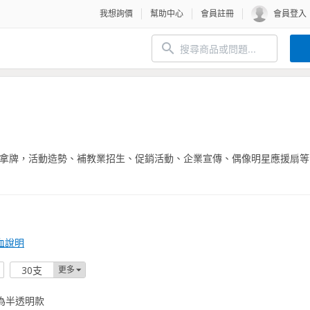
我想詢價
幫助中心
會員註冊
會員登入
拿牌，活動造勢、補教業招生、促銷活動、企業宣傳、偶像明星應援扇等
血說明
30支
更多
為半透明款