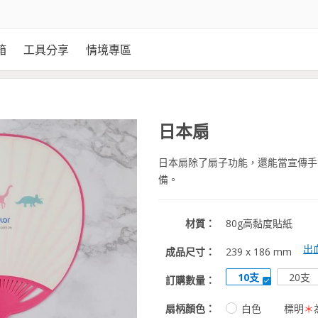
箱
工具分享
情境專區
日本扇
日本扇除了扇子功能，還能當宣傳手
備。
材質：
80g高黏度貼紙
出
成品尺寸：
239 x 186 mm
10支
20支
訂購數量：
扇柄顏色：
標明
＊
白色