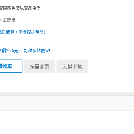
實際顏色請以實品為準
、五開版
隔日起算，不含配送時間）
單價
20.6
元)，訂越多越便宜!
購物車
按需客製
刀模下載