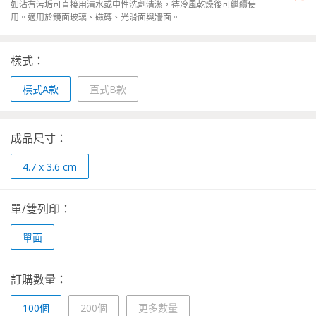
如沾有污垢可直接用清水或中性洗劑清潔，待冷風乾燥後可繼續使
用。適用於鏡面玻璃、磁磚、光滑面與牆面。
樣式：
橫式A款
直式B款
成品尺寸：
4.7 x 3.6 cm
單/雙列印：
單面
訂購數量：
100個
200個
更多數量