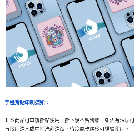
手機背貼印刷須知：
1. 本商品可重覆撕黏使用，撕下後不留殘膠，如沾有污垢可
直接用清水或中性洗劑清潔，待冷風乾燥後可繼續使用。