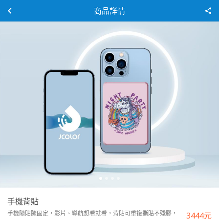
商品詳情
手機背貼
手機隨貼隨固定，影片、導航想看就看，背貼可重複撕貼不殘膠，
3444
元