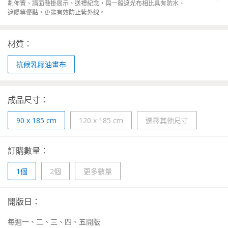
劃佈置、牆面懸掛展示、送禮紀念，與一般遮光布相比具有防水、
遮陽等優點，更能有效防止紫外線。
材質：
抗候乳膠油畫布
成品尺寸：
90 x 185 cm
120 x 185 cm
選擇其他尺寸
訂購數量：
1個
2個
更多數量
開版日：
每週一、二、三、四、五開版