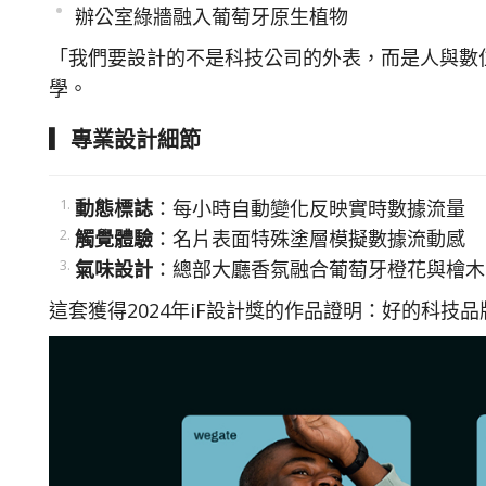
辦公室綠牆融入葡萄牙原生植物
「我們要設計的不是科技公司的外表，而是人與數位世
學。
▎專業設計細節
動態標誌
：每小時自動變化反映實時數據流量
觸覺體驗
：名片表面特殊塗層模擬數據流動感
氣味設計
：總部大廳香氛融合葡萄牙橙花與檜木
這套獲得2024年iF設計獎的作品證明：好的科技