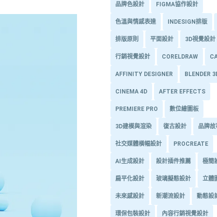
品牌色設計
FIGMA協作設計
色溫與情感表達
INDESIGN排版
排版原則
平面設計
3D視覺設計
行銷視覺設計
CORELDRAW
C
AFFINITY DESIGNER
BLENDER 
CINEMA 4D
AFTER EFFECTS
PREMIERE PRO
數位繪圖板
3D建模與渲染
復古設計
品牌故
社交媒體橫幅設計
PROCREATE
AI生成設計
設計插件推薦
極簡
扁平化設計
玻璃擬態設計
立體
未來感設計
新潮流設計
動態設
環保包裝設計
內容行銷視覺設計