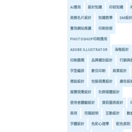
AI應用
設計知識
印前知識
商務名片設計
知識教學
DM設
實用網站推薦
印刷技術
PHOTOSHOP印刷應用
ADOBE ILLUSTRATOR
海報設計
印刷趣聞
品牌識別設計
行銷與
字型編排
數位印刷
商業設計
標誌設計
包裝視覺設計
廣告設
展覽視覺設計
社群媒體設計
使用者體驗設計
資訊圖表設計
商用
完稿說明
互動設計
數
字體設計
色彩心理學
配色原則