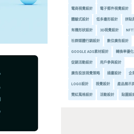
電商視覺設計
電子郵件視覺設計
體驗式設計
低多邊形設計
拼貼
有機形狀設計
3D視覺設計
NF
社群媒體行銷設計
數位廣告設計
GOOGLE ADS素材設計
轉換率優化
促銷活動設計
用戶參與設計
廣告投放視覺策略
插畫設計
企
LOGO設計
視覺設計
產品展示
霓虹風格設計
活動設計
貼圖設