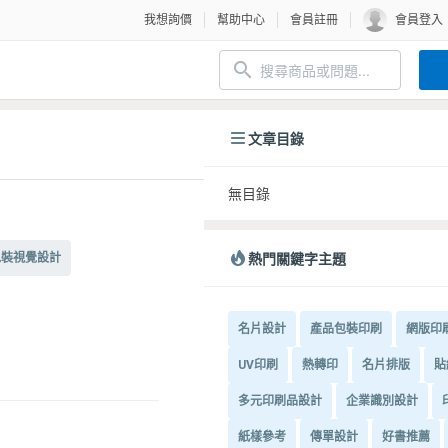
我想詢價
幫助中心
會員註冊
會員登入
文章目錄
無目錄
熱門關鍵字主題
包裝視覺設計
名片設計
產品包裝印刷
網版印
UV印刷
熱轉印
名片排版
貼
多元印刷品設計
企業識別設計
紙樣參考
傳單設計
好書推薦