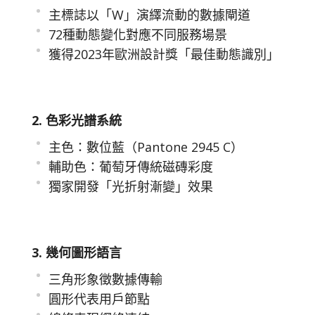
主標誌以「W」演繹流動的數據閘道
72種動態變化對應不同服務場景
獲得2023年歐洲設計獎「最佳動態識別」
2. 色彩光譜系統
主色：數位藍（Pantone 2945 C）
輔助色：葡萄牙傳統磁磚彩度
獨家開發「光折射漸變」效果
3. 幾何圖形語言
三角形象徵數據傳輸
圓形代表用戶節點