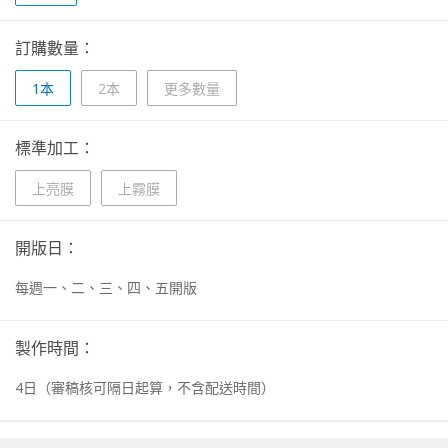
訂購數量：
1本
2本
更多數量
標準加工：
上亮膜
上霧膜
開版日：
每週一、二、三、四、五開版
製作時間：
4
日
（審稿核可隔日起算，不含配送時間）