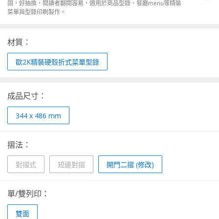
固，好抽換，閱讀者翻閱容易，適用於商品型錄、餐廳menu等精裝
菜單與型錄印刷製作。
材質：
歐2K精裝硬殼折式菜單型錄
成品尺寸：
344 x 486 mm
摺法：
對摺式
短邊對摺
開門二摺 (修改)
單/雙列印：
雙面