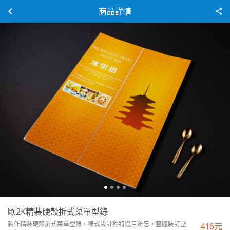
商品詳情
歐2K精裝硬殼折式菜單型錄
製作精裝硬殼折式菜單型錄，樣式設計獨特過目難忘，整體裝訂堅
416
元