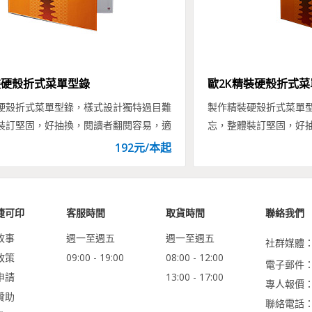
裝硬殼折式菜單型錄
歐2K精裝硬殼折式菜
硬殼折式菜單型錄，樣式設計獨特過目難
製作精裝硬殼折式菜單
裝訂堅固，好抽換，閱讀者翻閱容易，適
忘，整體裝訂堅固，好
型錄、餐廳menu等精裝菜單與型錄印刷
用於商品型錄、餐廳me
192
元/
本
起
製作。
捷可印
客服時間
取貨時間
聯絡我們
故事
週一至週五
週一至週五
社群媒體
政策
09:00 - 19:00
08:00 - 12:00
電子郵件：ser
申請
13:00 - 17:00
專人報價
贊助
聯絡電話：0