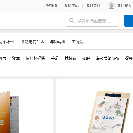
我想詢價
幫助中心
會員註冊
會員登入
克杯/杯件
多功能商品區
年節專區
美術紙
頭巾
臂章
飲料杯提袋
手環
拭鏡布
衣服
海報式菜瓜布
提袋