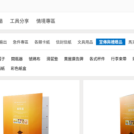
箱
工具分享
情境專區
輸出
急件專區
各類卡紙
信封信紙
文具用品
宣傳與禮贈品
馬
帽子
開瓶器
號碼布
滑鼠墊
賣屋廣告牌
各式杯件
行李束帶
面紙
彩色紙盒