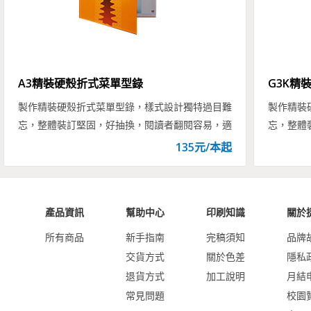
A3精裝硬殼折式菜單型錄
G3K精
製作精裝硬殼折式菜單型錄，樣式設計獨特過目難
製作精裝
忘，整體裝訂堅固，好抽換，閱讀者翻閱容易，適
忘，整體
用於商品型錄、餐廳menu等精裝菜單與型錄印刷
用於商品
135
元/
本
起
製作。
製作。
產品資訊
幫助中心
印刷知識
關於
所有商品
新手指南
完稿須知
品牌
交貨方式
關於色差
隱私
退貨方式
加工說明
月結
常見問題
校園