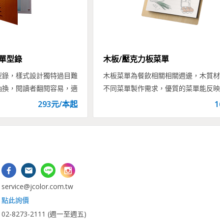
單型錄
木板/壓克力板菜單
型錄，樣式設計獨特過目難
木板菜單為餐飲相關相關週邊，木質材
抽換，閱讀者翻閱容易，適
不同菜單製作需求，優質的菜單能反映
nu等精裝菜單與型錄印刷
格調，客製化印刷服務皆能滿足客戶需
293
元/
本
起
1
：
vice@jcolor.com.tw
：
點此詢價
2-8273-2111 (週一至週五)