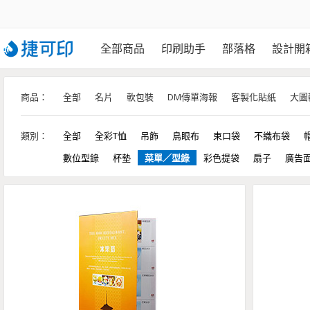
全部商品
印刷助手
部落格
設計開
商品：
全部
名片
軟包裝
DM傳單海報
客製化貼紙
大圖
類別：
全部
全彩T恤
吊飾
鳥眼布
束口袋
不織布袋
數位型錄
杯墊
菜單／型錄
彩色提袋
扇子
廣告