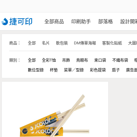
全部商品
印刷助手
部落格
設計開
商品：
全部
名片
軟包裝
DM傳單海報
客製化貼紙
大圖
類別：
全部
全彩T恤
吊飾
鳥眼布
束口袋
不織布袋
數位型錄
杯墊
菜單／型錄
彩色提袋
扇子
廣告