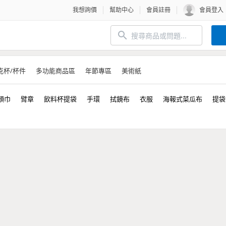
我想詢價
幫助中心
會員註冊
會員登入
克杯/杯件
多功能商品區
年節專區
美術紙
頭巾
臂章
飲料杯提袋
手環
拭鏡布
衣服
海報式菜瓜布
提袋