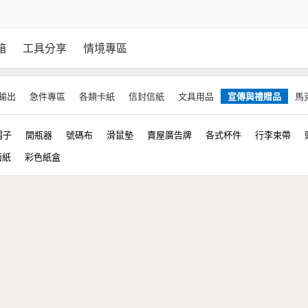
箱
工具分享
情境專區
輸出
急件專區
各類卡紙
信封信紙
文具用品
宣傳與禮贈品
馬
帽子
開瓶器
號碼布
滑鼠墊
賣屋廣告牌
各式杯件
行李束帶
面紙
彩色紙盒