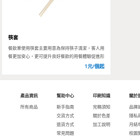
筷套
餐飲業使用筷套主要用意為保持筷子清潔，客人用
餐更加安心，更可提升良好餐飲的用餐體驗促進形
象提升，本商品自推出以來，廣受餐飲業、飯店業
1
元/
個
起
及美食業者指定選用。
產品資訊
幫助中心
印刷知識
關於
所有商品
新手指南
完稿須知
品牌
交貨方式
關於色差
隱私
退貨方式
加工說明
月結
常見問題
校園