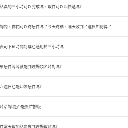
話真的三小時可以完成嗎，取件可以叫快遞嗎?
詢問，你們可以寄急件嗎？今天寄稿，隔天收到？運費如何算？
貴司下班時間訂購也適用於三小時嗎
單急件等等就能到現場領名片對嗎?
六週日也能印製急件嗎?
片洽詢,是否能幫忙排版
件當天取的話是要到現場取貨嗎?