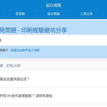
設計總匯
部落格
設計開箱
工具分享
助手
急件
見問題 - 印刷經驗避坑分享
關鍵字：
色差
出血
急件
名片
海報
果：約有
28
項
產品支援快速出貨？
們有3hr急件處理服務？ 請問有哪些