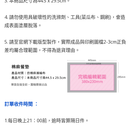
3. 本商品尺寸為44.5 x 29.5cm。
4. 請勿使用具破壞性的洗滌劑、工具(菜瓜布、鋼刷)，會造
成表面塗層脫落。
5. 請至官網下載版型製作，實際成品與印刷圖檔2-3cm正負
差均屬合理範圍，不得為退貨理由。
訂單收件時間 ：
1.每日晚上21：00前，逾時皆算隔日件。