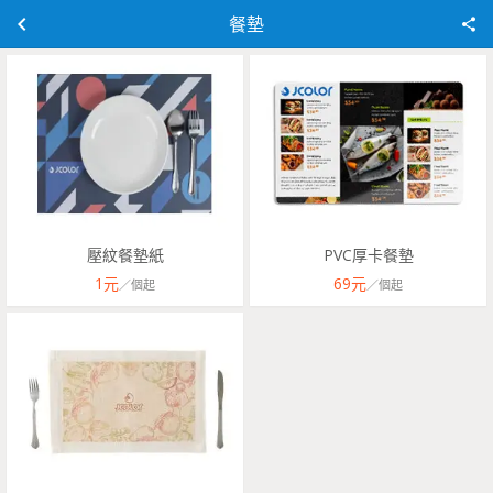
餐墊
壓紋餐墊紙
PVC厚卡餐墊
1
元
69
元
／
個
起
／
個
起