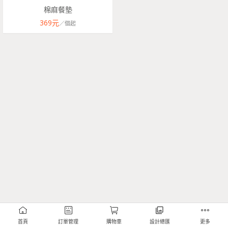
棉麻餐墊
369
元
／
個
起
首頁
訂單管理
購物車
設計總匯
更多