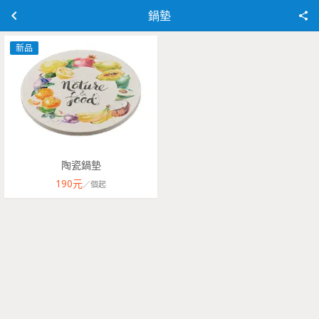
鍋墊
新品
陶瓷鍋墊
190
元
／
個
起