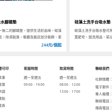
吸水腳踏墊
硅藻土洗手台吸水墊
一無二的腳踏墊，提供生活好品味。硅藻
硅藻土洗手台吸水墊可
乾、除濕脫臭，餐廳及飯店加分裝飾、家
置肥皂、盥洗用品、菜
贈品。
室內乾爽！
244
元/
個
起
捷可印
客服時間
取貨時間
聯絡我們
故事
週一至週五
週一至週五
社群媒體
政策
09:00 - 19:00
08:00 - 12:00
電子郵件：ser
申請
13:00 - 17:00
專人報價
贊助
聯絡電話：0
成長
傳真電話：02