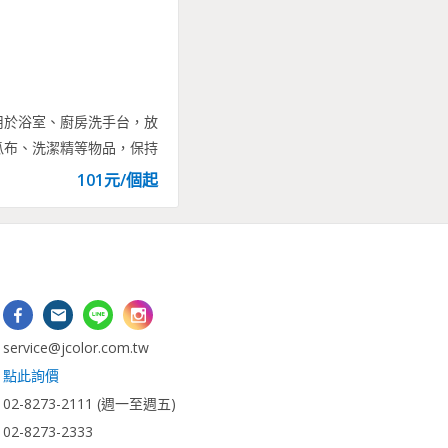
用於浴室、廚房洗手台，放
瓜布、洗潔精等物品，保持
101
元/
個
起
：
vice@jcolor.com.tw
：
點此詢價
2-8273-2111 (週一至週五)
-8273-2333