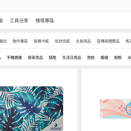
箱
工具分享
情境專區
輸出
急件專區
各類卡紙
信封信紙
文具用品
宣傳與禮贈品
馬
品
手機週邊
居家用品
鍋墊
生活日用品
抱枕
圍裙
相框