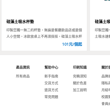
硅藻土吸水杯墊
硅藻土
印製您獨一無二的杯墊，無論是餐廳飲品店或是個
印製您獨
人小空間，冰飲放桌上不再濕搭搭，硅藻土吸水杯
土吸水速
墊給您清爽的桌面！
居業最佳
101
元/
個
起
產品資訊
幫助中心
印刷知識
關於
所有商品
新手指南
完稿須知
品牌
交貨方式
關於色差
隱私
退貨方式
加工說明
月結
常見問題
校園
會員