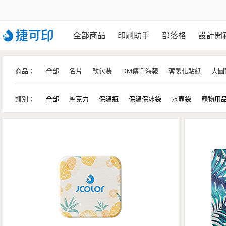
全部商品
印刷助手
部落格
設計開
商品：
全部
名片
軟包裝
DM傳單海報
客製化貼紙
大圖
類別：
全部
壓克力
保溫瓶
保溫保冰袋
水壺袋
寵物用