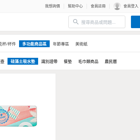
我想詢價
幫助中心
會員註冊
會員登入
克杯/杯件
多功能商品區
年節專區
美術紙
水壺
硅藻土吸水墊
識別證帶
餐墊
毛巾類商品
農民曆