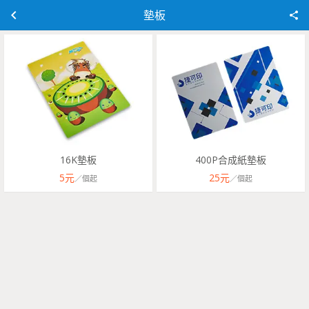
墊板
16K墊板
400P合成紙墊板
5
元
25
元
／
個
起
／
個
起