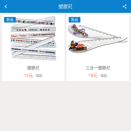
塑膠尺
新品
新品
塑膠尺
三合一塑膠尺
15
元
18
元
／
個
起
／
個
起