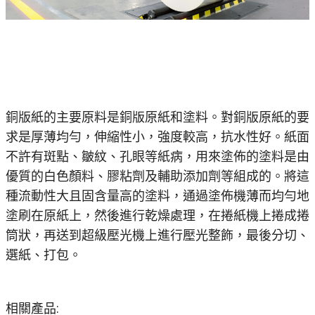
銅版紙的主要原料是銅版原紙和塗料。對銅版原紙的要
求是厚薄均勻，伸縮性小，強度較高，抗水性好。紙面
不許有斑點、皺紋、孔眼等紙病，用來塗佈的塗料是由
優質的白色顏料、膠粘劑及輔助添加劑等組成的。將這
種流動性大且固含量高的塗料，通過塗佈機薄而均勻地
塗刷在原紙上，然後進行乾燥處理，在捲紙機上捲成捲
筒狀，再送到超級壓光機上進行壓光整飾，最後分切、
選紙、打包。
相關產品: