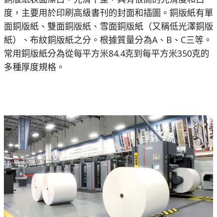
度，主要用於印刷高級書刊的封面和插圖。銅版紙有單
面銅版紙、雙面銅版紙、雪面銅版紙（又稱低光澤銅版
紙）、布紋銅版紙之分。根據質量分為A、B、C三等。
常用銅版紙分為從每平方米84.4克到每平方米350克的
多種厚度規格。