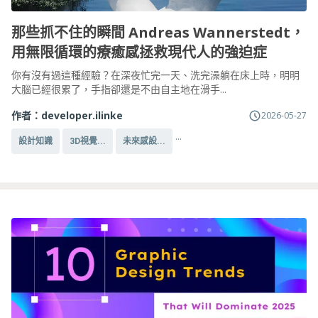
那些抓不住的瞬間 Andreas Wannerstedt，
用無限循環的療癒感拯救現代人的強迫症
你有沒有過這種經驗？在深夜忙完一天、洗完澡躺在床上時，明明
大腦已經很累了，手指卻還是不由自主地在滑手...
作者：
developer.ilinke
2026-05-27
...
設計知識
3D視覺...
未來感設...