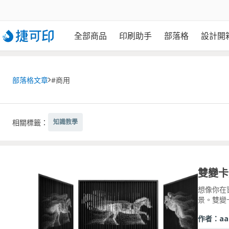
全部商品
印刷助手
部落格
設計開
部落格文章
#商用
相關標籤：
知識教學
想像你在
景。雙變卡／
作者：
aa