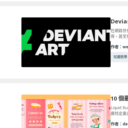
Dev
在網路世
得，甚至發
作者：
we
知識教學
10 
Liqui
廣特定產品
作者：
de