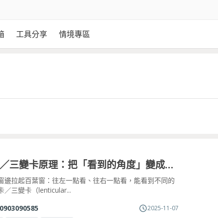
箱
工具分享
情境專區
雙變卡／三變卡原理：把「看到的角度」變成魔術
窗邊拉起百葉窗：往左一點看、往右一點看，能看到不同的
三變卡（lenticular...
0903090585
2025-11-07