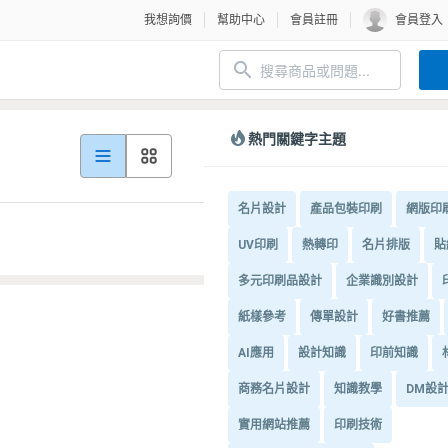
我想詢價
幫助中心
會員註冊
會員登入
熱門關鍵字主題
名片設計
產品包裝印刷
網版印
UV印刷
熱轉印
名片排版
貼
多元印刷品設計
企業識別設計
紙樣參考
傳單設計
好書推薦
AI應用
設計知識
印前知識
商務名片設計
知識教學
DM設
實用網站推薦
印刷技術