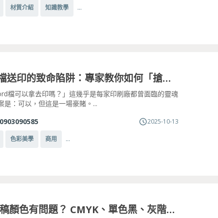
...
材質介紹
知識教學
Word檔送印的致命陷阱：專家教你如何「搶救」你的辦公室文件，避免印刷災難
ord檔可以拿去印嗎？」這幾乎是每家印刷廠都曾面臨的靈魂
案是：可以，但這是一場豪賭。...
0903090585
2025-10-13
...
色彩美學
商用
聯單製稿顏色有問題？ CMYK、單色黑、灰階圖片一次搞懂