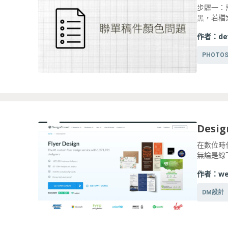
步驟一：
黑，若檔
作者：
de
PHOTO
在數位時
無論是線
作者：
we
DM設計