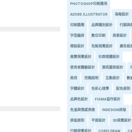
PHOTOSHOP印刷應用
ADOBE ILLUSTRATOR
海報設計
印刷趣聞
品牌識別設計
行銷與
字型編排
數位印刷
商業設計
標誌設計
包裝視覺設計
廣告設
展覽視覺設計
社群媒體設計
使用者體驗設計
資訊圖表設計
商用
完稿說明
互動設計
數
字體設計
色彩心理學
配色原則
品牌色設計
FIGMA協作設計
色溫與情感表達
INDESIGN排版
排版原則
平面設計
3D視覺設計
行銷視覺設計
CORELDRAW
C