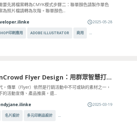
需要先將檔案轉為CMYK模式步驟二：聯單顏色請製作單色
案為照片檔請轉為灰階。聯單顏色...
veloper.ilinke
2025-05-28
...
SHOP印刷應用
ADOBE ILLUSTRATOR
商用
DesignCrowd Flyer Design：用群眾智慧打造高品質傳單設計
代，傳單（Flyer）依然是行銷活動中不可或缺的素材之一，
下的活動宣傳、產品推廣，還...
ndyjane.ilinke
2025-03-19
...
名片設計
多元印刷品設計