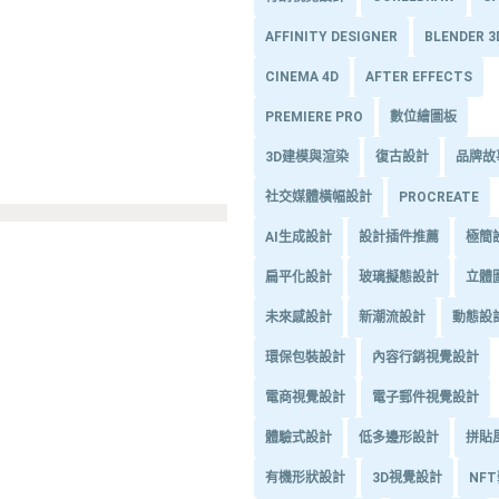
AFFINITY DESIGNER
BLENDER 
CINEMA 4D
AFTER EFFECTS
PREMIERE PRO
數位繪圖板
3D建模與渲染
復古設計
品牌故
社交媒體橫幅設計
PROCREATE
AI生成設計
設計插件推薦
極簡
扁平化設計
玻璃擬態設計
立體
未來感設計
新潮流設計
動態設
環保包裝設計
內容行銷視覺設計
電商視覺設計
電子郵件視覺設計
體驗式設計
低多邊形設計
拼貼
有機形狀設計
3D視覺設計
NF