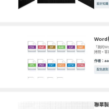
設計知識
「我的W
拷問。答
作者：
aa
配色原則