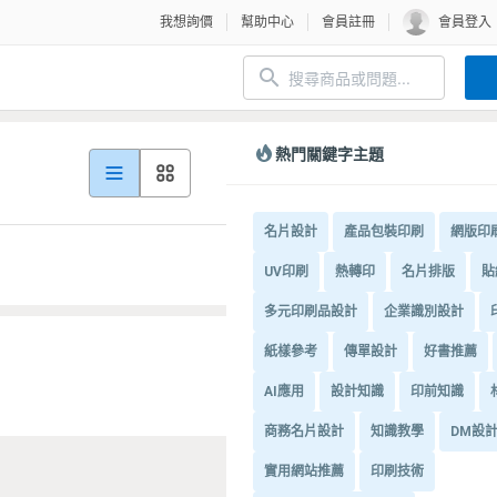
我想詢價
幫助中心
會員註冊
會員登入
熱門關鍵字主題
名片設計
產品包裝印刷
網版印
UV印刷
熱轉印
名片排版
貼
多元印刷品設計
企業識別設計
紙樣參考
傳單設計
好書推薦
AI應用
設計知識
印前知識
商務名片設計
知識教學
DM設
實用網站推薦
印刷技術