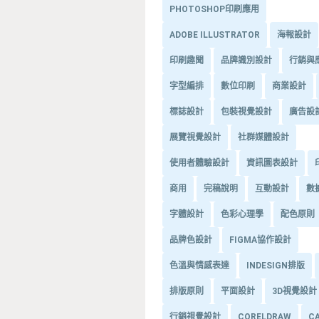
PHOTOSHOP印刷應用
ADOBE ILLUSTRATOR
海報設計
印刷趣聞
品牌識別設計
行銷與
字型編排
數位印刷
商業設計
標誌設計
包裝視覺設計
廣告設
展覽視覺設計
社群媒體設計
使用者體驗設計
資訊圖表設計
商用
完稿說明
互動設計
數
字體設計
色彩心理學
配色原則
品牌色設計
FIGMA協作設計
色溫與情感表達
INDESIGN排版
排版原則
平面設計
3D視覺設計
行銷視覺設計
CORELDRAW
C