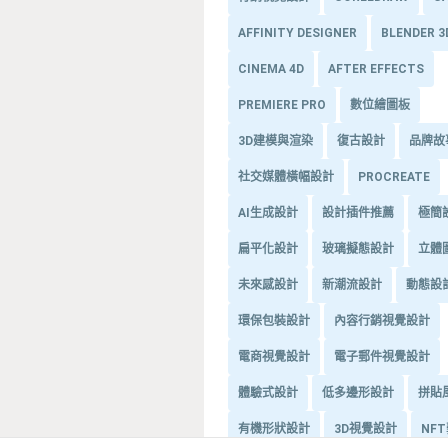
AFFINITY DESIGNER
BLENDER 
CINEMA 4D
AFTER EFFECTS
PREMIERE PRO
數位繪圖板
3D建模與渲染
復古設計
品牌故
社交媒體橫幅設計
PROCREATE
AI生成設計
設計插件推薦
極簡
扁平化設計
玻璃擬態設計
立體
未來感設計
新潮流設計
動態設
環保包裝設計
內容行銷視覺設計
電商視覺設計
電子郵件視覺設計
體驗式設計
低多邊形設計
拼貼
有機形狀設計
3D視覺設計
NF