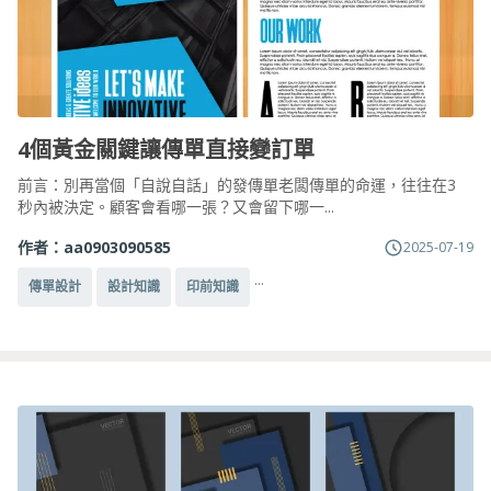
4個黃金關鍵讓傳單直接變訂單
前言：別再當個「自說自話」的發傳單老闆傳單的命運，往往在3
秒內被決定。顧客會看哪一張？又會留下哪一...
作者：
aa0903090585
2025-07-19
...
傳單設計
設計知識
印前知識