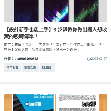
【設計新手也能上手】3 步驟教你做出讓人想收
藏的吸睛傳單！
前言：忘掉「設計」，先搞懂「計畫」在打開任何設計軟體、或是
在紙上塗鴉之前，請先關掉電腦，拿出一張白紙...
作者：
aa0903090585
2025-07-27
...
傳單設計
設計知識
DM設計