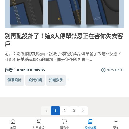
別再亂設計了！這8大傳單禁忌正在害你失去客
戶
前言：別讓糟糕的版面，謀殺了你的好產品傳單發了卻毫無反應？
可能不是地點或優惠的問題，而是你在顧客第一...
作者：
aa0903090585
2025-07-19
...
傳單設計
設計知識
知識教學
1
2
3
首頁
訂單管理
購物車
設計總匯
更多