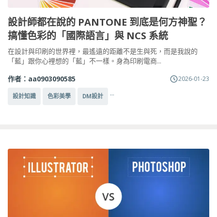
設計師都在說的 PANTONE 到底是何方神聖？
搞懂色彩的「國際語言」與 NCS 系統
在設計與印刷的世界裡，最遙遠的距離不是生與死，而是我說的
「藍」跟你心裡想的「藍」不一樣。身為印刷電商...
作者：
aa0903090585
2026-01-23
...
設計知識
色彩美學
DM設計