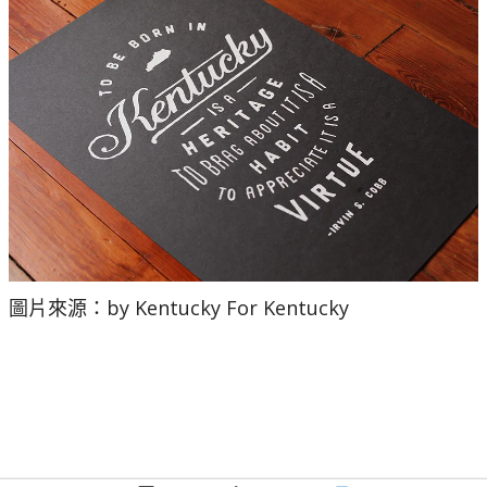
圖片來源：by Kentucky For Kentucky